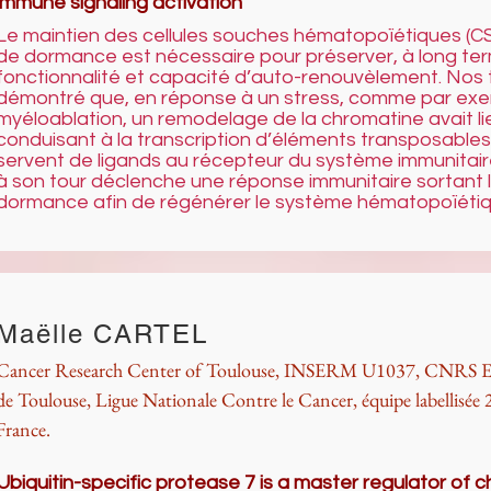
immune signaling activation
Le maintien des cellules souches hématopoïétiques (C
de dormance est nécessaire pour préserver, à long ter
fonctionnalité et capacité d’auto-renouvèlement. Nos 
démontré que, en réponse à un stress, comme par ex
myéloablation, un remodelage de la chromatine avait l
conduisant à la transcription d’éléments transposable
servent de ligands au récepteur du système immunitair
à son tour déclenche une réponse immunitaire sortant 
dormance afin de régénérer le système hématopoïétiq
Maëlle CARTEL
Cancer Research Center of Toulouse, INSERM U1037, CNRS E
de Toulouse, Ligue Nationale Contre le Cancer, équipe labellisée
France.
Ubiquitin-specific protease 7 is a master regulator of 