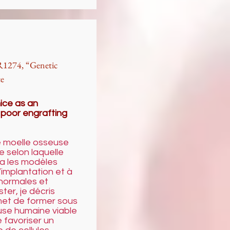
R1274, “Genetic
ce
ice as an
 poor engrafting
e moelle osseuse
 selon laquelle
ra les modèles
’implantation et à
normales et
ter, je décris
met de former sous
use humaine viable
 favoriser un