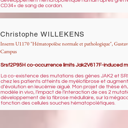
développement hématopoïétique humain après greffe 
CD34+ de sang de cordon.
Christophe WILLEKENS
Inserm U1170 "Hématopoïèse normale et pathologique", Gusta
Campus
Srsf2P95H co-occurrence limits Jak2V617F-induced my
La co-existence des mutations des gènes JAK2 et SR
chez les patients atteints de myélofibrose et augment
d’évolution en leucémie aiguë. Mon projet de thèse ét
modèle in vivo, l’impact de l’interaction de ces 2 mutati
développement de la fibrose médullaire, sur la mégac
fonction des cellules souches hématopoïétiques.