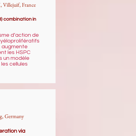
Villejuif, France
3) combination in
isme d’action de
éloprolifératifs
ic augmente
ment les HSPC
s un modèle
 les cellules
rg, Germany
ration via