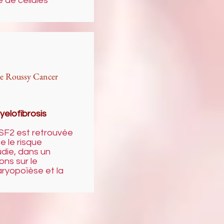
de cellules
ve Roussy Cancer
elofibrosis
SF2 est retrouvée
e le risque
udie, dans un
ons sur le
aryopoïèse et la