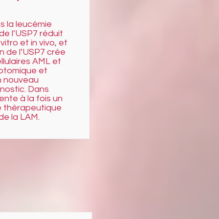
s la leucémie
de l’USP7 réduit
itro et in vivo, et
ion de l’USP7 crée
llulaires AML et
riptomique et
un nouveau
nostic. Dans
te à la fois un
le thérapeutique
de la LAM.