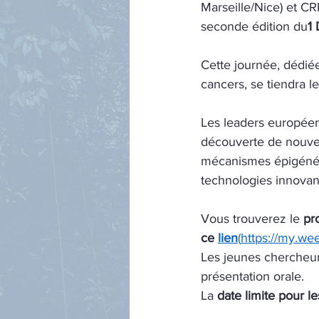
Marseille/Nice) et C
seconde édition du
1
Cette journée, dédiée
cancers, se tiendra le
Les leaders européens
découverte de nouvel
mécanismes épigénéti
technologies innovan
Vous trouverez le 
pr
ce 
lien
(
https://my.we
Les jeunes chercheur
présentation orale.
La 
date limite pour le