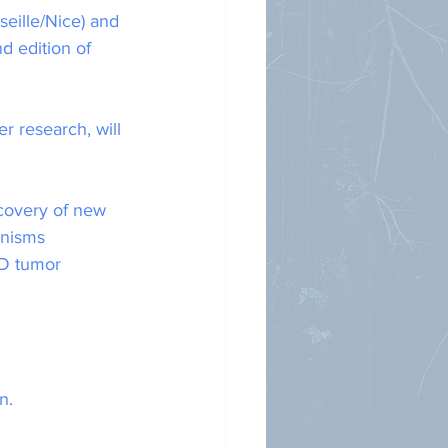
eille/Nice) and 
 edition of 
r research, will 
scovery of new 
anisms 
3D tumor 
n.