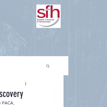
scovery
le PACA, 