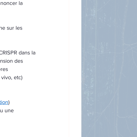
noncer la 
he sur les 
 CRISPR dans la 
nsion des 
res 
vivo, etc)
tion
)
ou une 