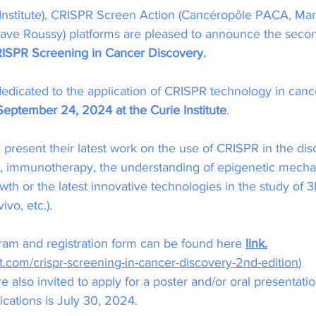
 Institute), CRISPR Screen Action (Cancéropôle PACA, Mars
ve Roussy) platforms are pleased to announce the second
ISPR Screening in Cancer Discovery.
edicated to the application of CRISPR technology in cance
eptember 24, 2024 at the Curie Institute
.
 present their latest work on the use of CRISPR in the di
, immunotherapy, the understanding of epigenetic mech
th or the latest innovative technologies in the study of 
ivo, etc.).
ram and registration form can be found here 
link.
.com/crispr-screening-in-cancer-discovery-2nd-edition
)
 also invited to apply for a poster and/or oral presentatio
ications is July 30, 2024.