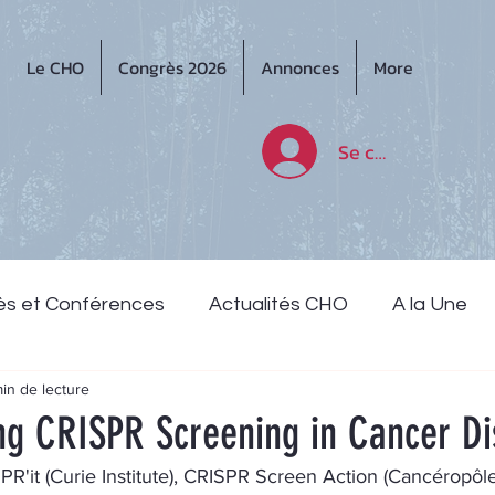
Le CHO
Congrès 2026
Annonces
More
Se connecter
ès et Conférences
Actualités CHO
A la Une
min de lecture
ng CRISPR Screening in Cancer Di
PR'it (Curie Institute), CRISPR Screen Action (Cancéropô