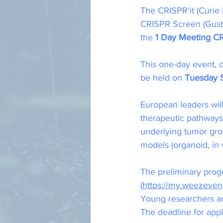
The CRISPR'it (Curie
CRISPR Screen (Gusta
the 
1 Day Meeting CR
This one-day event, d
be held on 
Tuesday S
European leaders will
therapeutic pathways
underlying tumor grow
models (organoid, in v
The preliminary prog
(
https://my.weezevent
Young researchers are
The deadline for appl